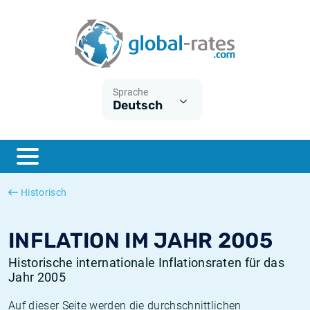
Euribor
Was ist die VPI-Inflation?
Historische Euribor-Sätze
Inflationsrechner
Term SOFR
Was ist die HVPI-Inflation?
Historische ESTER-Sätze
Sprache
Deutsch
Zentralbanken
Amerikanische inflation
Historische SARON-Sätze
ESTER
Deutsche inflation
Historische SOFR-Sätze
SONIA
Europäische inflation
Historische SONIA-Sätze
Historisch
SOFR
Schweizerische inflation
Historische Inflationsraten
INFLATION IM JAHR 2005
Historische internationale Inflationsraten für das
Jahr 2005
Auf dieser Seite werden die durchschnittlichen