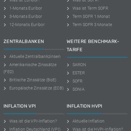
Was ist Euribor?
Was ist SOFR?
1-Monats Euribor
Was ist Term SOFR
3-Monats Euribor
Term SOFR 1 Monat
12-Monats Euribor
Term SOFR 3 Monate
ZENTRALBANKEN
WEITERE BENCHMARK-
TARIFE
Aktuelle Zentralbankzinsen
Amerikanische Zinssätze
SARON
(FED)
ESTER
Britische Zinssätze (BoE)
SOFR
Europäische Zinssätze (ECB)
SONIA
INFLATION VPI
INFLATION HVPI
Was ist die VPI-Inflation?
Aktuelle Inflation
Inflation Deutschland (VPI)
Was ist die HVPI-Inflation?