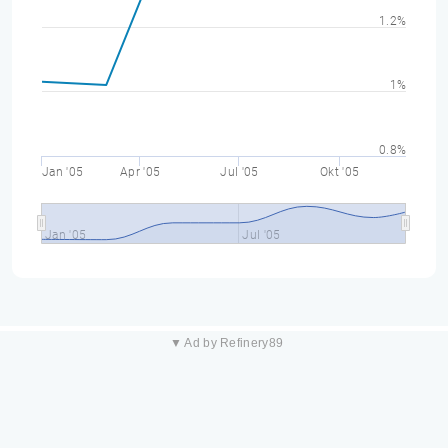
1.2%
1%
0.8%
Jan '05
Apr '05
Jul '05
Okt '05
Jan '05
Jul '05
▼ Ad by Refinery89