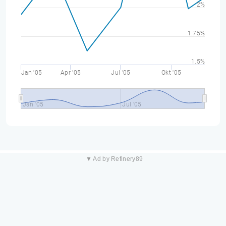
2%
1.75%
1.5%
Jan '05
Apr '05
Jul '05
Okt '05
Jan '05
Jul '05
▼ Ad by Refinery89