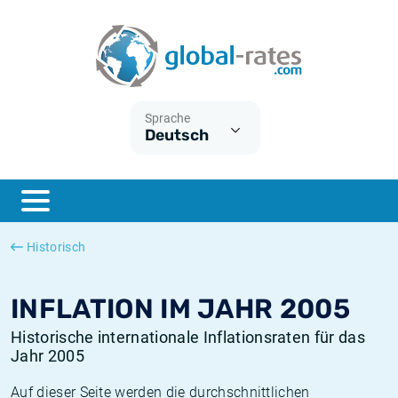
Euribor
Was ist die VPI-Inflation?
Historische Euribor-Sätze
Inflationsrechner
Term SOFR
Was ist die HVPI-Inflation?
Historische ESTER-Sätze
Sprache
Deutsch
Zentralbanken
Amerikanische inflation
Historische SARON-Sätze
ESTER
Deutsche inflation
Historische SOFR-Sätze
SONIA
Europäische inflation
Historische SONIA-Sätze
Historisch
SOFR
Schweizerische inflation
Historische Inflationsraten
INFLATION IM JAHR 2005
Historische internationale Inflationsraten für das
Jahr 2005
Auf dieser Seite werden die durchschnittlichen