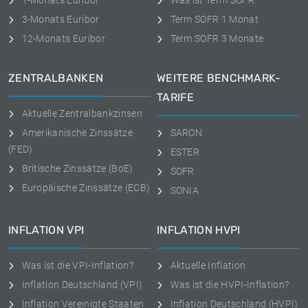
1-Monats Euribor
Was ist Term SOFR
3-Monats Euribor
Term SOFR 1 Monat
12-Monats Euribor
Term SOFR 3 Monate
ZENTRALBANKEN
WEITERE BENCHMARK-
TARIFE
Aktuelle Zentralbankzinsen
Amerikanische Zinssätze
SARON
(FED)
ESTER
Britische Zinssätze (BoE)
SOFR
Europäische Zinssätze (ECB)
SONIA
INFLATION VPI
INFLATION HVPI
Was ist die VPI-Inflation?
Aktuelle Inflation
Inflation Deutschland (VPI)
Was ist die HVPI-Inflation?
Inflation Vereinigte Staaten
Inflation Deutschland (HVPI)