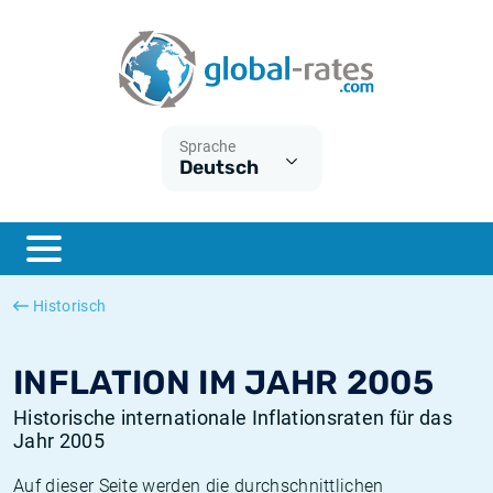
Euribor
Was ist die VPI-Inflation?
Historische Euribor-Sätze
Inflationsrechner
Term SOFR
Was ist die HVPI-Inflation?
Historische ESTER-Sätze
Sprache
Deutsch
Zentralbanken
Amerikanische inflation
Historische SARON-Sätze
ESTER
Deutsche inflation
Historische SOFR-Sätze
SONIA
Europäische inflation
Historische SONIA-Sätze
Historisch
SOFR
Schweizerische inflation
Historische Inflationsraten
INFLATION IM JAHR 2005
Historische internationale Inflationsraten für das
Jahr 2005
Auf dieser Seite werden die durchschnittlichen