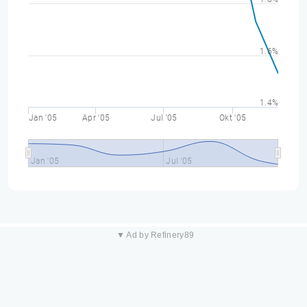
1.6%
1.4%
Jan '05
Apr '05
Jul '05
Okt '05
Jan '05
Jul '05
▼ Ad by Refinery89