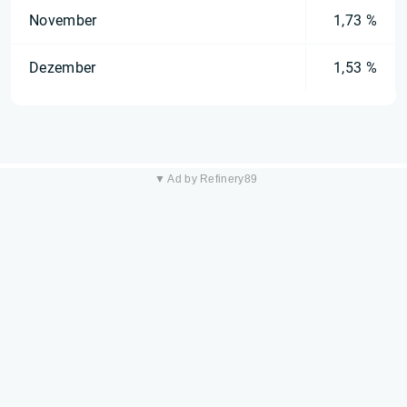
November
1,73 %
Dezember
1,53 %
▼ Ad by Refinery89