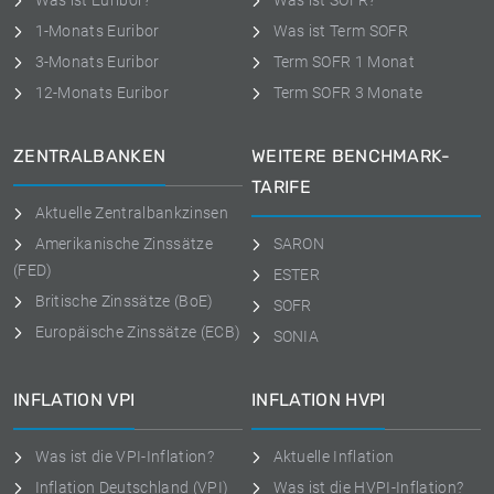
Was ist Euribor?
Was ist SOFR?
1-Monats Euribor
Was ist Term SOFR
3-Monats Euribor
Term SOFR 1 Monat
12-Monats Euribor
Term SOFR 3 Monate
ZENTRALBANKEN
WEITERE BENCHMARK-
TARIFE
Aktuelle Zentralbankzinsen
Amerikanische Zinssätze
SARON
(FED)
ESTER
Britische Zinssätze (BoE)
SOFR
Europäische Zinssätze (ECB)
SONIA
INFLATION VPI
INFLATION HVPI
Was ist die VPI-Inflation?
Aktuelle Inflation
Inflation Deutschland (VPI)
Was ist die HVPI-Inflation?