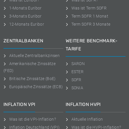
Was ist Euribor?
Was ist SOFR?
1-Monats Euribor
Was ist Term SOFR
3-Monats Euribor
Term SOFR 1 Monat
12-Monats Euribor
Term SOFR 3 Monate
ZENTRALBANKEN
WEITERE BENCHMARK-
TARIFE
Aktuelle Zentralbankzinsen
Amerikanische Zinssätze
SARON
(FED)
ESTER
Britische Zinssätze (BoE)
SOFR
Europäische Zinssätze (ECB)
SONIA
INFLATION VPI
INFLATION HVPI
Was ist die VPI-Inflation?
Aktuelle Inflation
Inflation Deutschland (VPI)
Was ist die HVPI-Inflation?