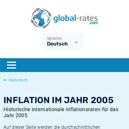
Euribor
Was ist die VPI-Inflation?
Historische Euribor-Sätze
Inflationsrechner
Term SOFR
Was ist die HVPI-Inflation?
Historische ESTER-Sätze
Sprache
Deutsch
Zentralbanken
Amerikanische inflation
Historische SARON-Sätze
ESTER
Deutsche inflation
Historische SOFR-Sätze
SONIA
Europäische inflation
Historische SONIA-Sätze
Historisch
SOFR
Schweizerische inflation
Historische Inflationsraten
INFLATION IM JAHR 2005
Historische internationale Inflationsraten für das
Jahr 2005
Auf dieser Seite werden die durchschnittlichen