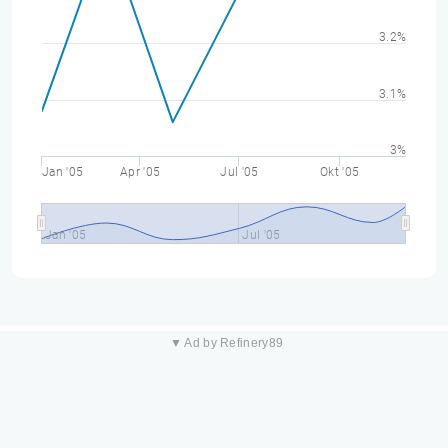
3.2%
3.1%
3%
Jan '05
Apr '05
Jul '05
Okt '05
Jan '05
Jul '05
▼ Ad by Refinery89