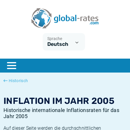
Euribor
Was ist die VPI-Inflation?
Historische Euribor-Sätze
Inflationsrechner
Term SOFR
Was ist die HVPI-Inflation?
Historische ESTER-Sätze
Sprache
Deutsch
Zentralbanken
Amerikanische inflation
Historische SARON-Sätze
ESTER
Deutsche inflation
Historische SOFR-Sätze
SONIA
Europäische inflation
Historische SONIA-Sätze
Historisch
SOFR
Schweizerische inflation
Historische Inflationsraten
INFLATION IM JAHR 2005
Historische internationale Inflationsraten für das
Jahr 2005
Auf dieser Seite werden die durchschnittlichen