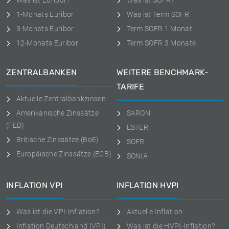
Was ist Euribor?
Was ist SOFR?
1-Monats Euribor
Was ist Term SOFR
3-Monats Euribor
Term SOFR 1 Monat
12-Monats Euribor
Term SOFR 3 Monate
ZENTRALBANKEN
WEITERE BENCHMARK-
TARIFE
Aktuelle Zentralbankzinsen
Amerikanische Zinssätze
SARON
(FED)
ESTER
Britische Zinssätze (BoE)
SOFR
Europäische Zinssätze (ECB)
SONIA
INFLATION VPI
INFLATION HVPI
Was ist die VPI-Inflation?
Aktuelle Inflation
Inflation Deutschland (VPI)
Was ist die HVPI-Inflation?