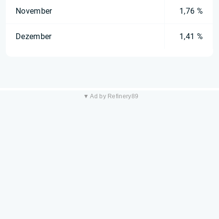
November
1,76 %
Dezember
1,41 %
▼ Ad by Refinery89