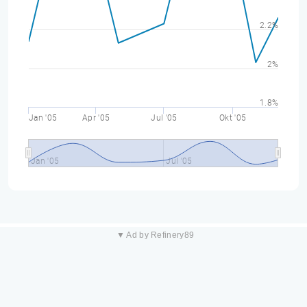
2.2%
2%
1.8%
Jan '05
Apr '05
Jul '05
Okt '05
Jan '05
Jul '05
▼ Ad by Refinery89