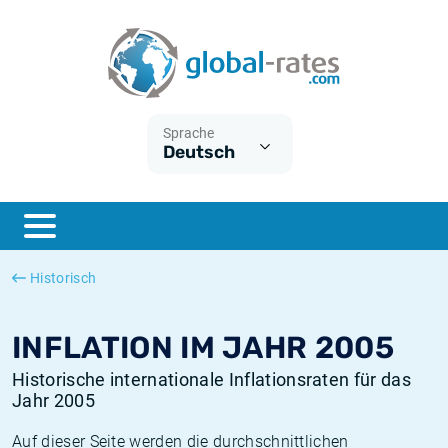
Euribor
Was ist die VPI-Inflation?
Historische Euribor-Sätze
Inflationsrechner
Term SOFR
Was ist die HVPI-Inflation?
Historische ESTER-Sätze
Sprache
Deutsch
Zentralbanken
Amerikanische inflation
Historische SARON-Sätze
ESTER
Deutsche inflation
Historische SOFR-Sätze
SONIA
Europäische inflation
Historische SONIA-Sätze
Historisch
SOFR
Schweizerische inflation
Historische Inflationsraten
INFLATION IM JAHR 2005
Historische internationale Inflationsraten für das
Jahr 2005
Auf dieser Seite werden die durchschnittlichen