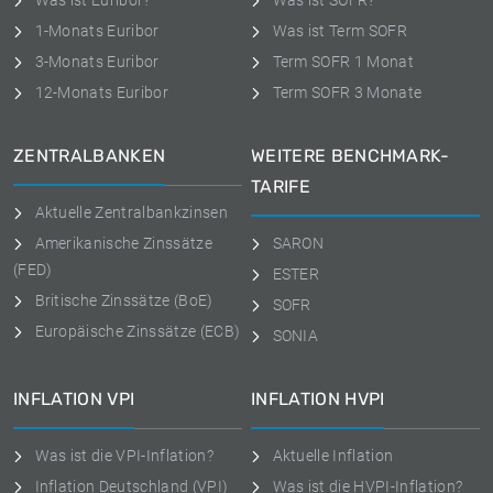
Was ist Euribor?
Was ist SOFR?
1-Monats Euribor
Was ist Term SOFR
3-Monats Euribor
Term SOFR 1 Monat
12-Monats Euribor
Term SOFR 3 Monate
ZENTRALBANKEN
WEITERE BENCHMARK-
TARIFE
Aktuelle Zentralbankzinsen
Amerikanische Zinssätze
SARON
(FED)
ESTER
Britische Zinssätze (BoE)
SOFR
Europäische Zinssätze (ECB)
SONIA
INFLATION VPI
INFLATION HVPI
Was ist die VPI-Inflation?
Aktuelle Inflation
Inflation Deutschland (VPI)
Was ist die HVPI-Inflation?