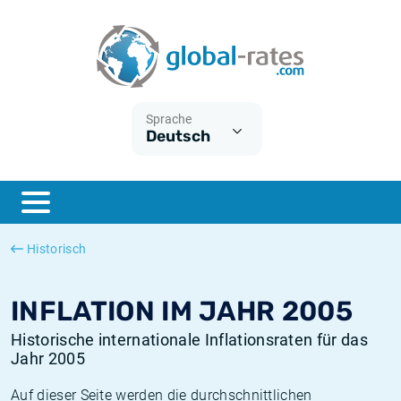
Euribor
Was ist die VPI-Inflation?
Historische Euribor-Sätze
Inflationsrechner
Term SOFR
Was ist die HVPI-Inflation?
Historische ESTER-Sätze
Sprache
Deutsch
Zentralbanken
Amerikanische inflation
Historische SARON-Sätze
ESTER
Deutsche inflation
Historische SOFR-Sätze
SONIA
Europäische inflation
Historische SONIA-Sätze
Historisch
SOFR
Schweizerische inflation
Historische Inflationsraten
INFLATION IM JAHR 2005
Historische internationale Inflationsraten für das
Jahr 2005
Auf dieser Seite werden die durchschnittlichen