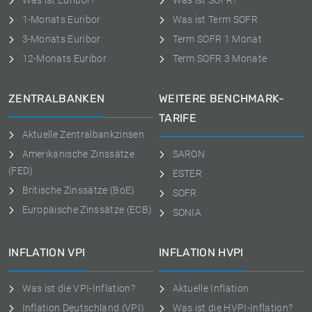
Was ist Euribor?
Was ist SOFR?
1-Monats Euribor
Was ist Term SOFR
3-Monats Euribor
Term SOFR 1 Monat
12-Monats Euribor
Term SOFR 3 Monate
ZENTRALBANKEN
WEITERE BENCHMARK-
TARIFE
Aktuelle Zentralbankzinsen
Amerikanische Zinssätze
SARON
(FED)
ESTER
Britische Zinssätze (BoE)
SOFR
Europäische Zinssätze (ECB)
SONIA
INFLATION VPI
INFLATION HVPI
Was ist die VPI-Inflation?
Aktuelle Inflation
Inflation Deutschland (VPI)
Was ist die HVPI-Inflation?