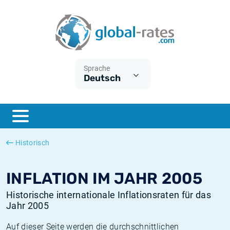
Euribor
Was ist die VPI-Inflation?
Historische Euribor-Sätze
Inflationsrechner
Term SOFR
Was ist die HVPI-Inflation?
Historische ESTER-Sätze
Sprache
Deutsch
Zentralbanken
Amerikanische inflation
Historische SARON-Sätze
ESTER
Deutsche inflation
Historische SOFR-Sätze
SONIA
Europäische inflation
Historische SONIA-Sätze
Historisch
SOFR
Schweizerische inflation
Historische Inflationsraten
INFLATION IM JAHR 2005
Historische internationale Inflationsraten für das
Jahr 2005
Auf dieser Seite werden die durchschnittlichen