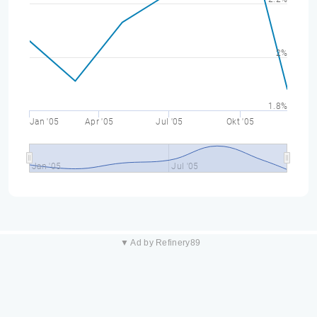
2%
1.8%
Jan '05
Apr '05
Jul '05
Okt '05
Jan '05
Jul '05
▼ Ad by Refinery89