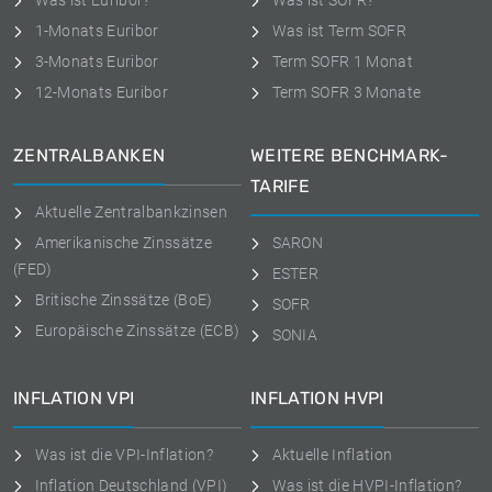
Was ist Euribor?
Was ist SOFR?
1-Monats Euribor
Was ist Term SOFR
3-Monats Euribor
Term SOFR 1 Monat
12-Monats Euribor
Term SOFR 3 Monate
ZENTRALBANKEN
WEITERE BENCHMARK-
TARIFE
Aktuelle Zentralbankzinsen
Amerikanische Zinssätze
SARON
(FED)
ESTER
Britische Zinssätze (BoE)
SOFR
Europäische Zinssätze (ECB)
SONIA
INFLATION VPI
INFLATION HVPI
Was ist die VPI-Inflation?
Aktuelle Inflation
Inflation Deutschland (VPI)
Was ist die HVPI-Inflation?