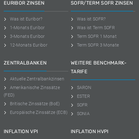
EURIBOR ZINSEN
SOFR/TERM SOFR ZINSEN
Was ist Euribor?
Was ist SOFR?
1-Monats Euribor
Was ist Term SOFR
3-Monats Euribor
Term SOFR 1 Monat
12-Monats Euribor
Term SOFR 3 Monate
ZENTRALBANKEN
WEITERE BENCHMARK-
TARIFE
Aktuelle Zentralbankzinsen
Amerikanische Zinssätze
SARON
(FED)
ESTER
Britische Zinssätze (BoE)
SOFR
Europäische Zinssätze (ECB)
SONIA
INFLATION VPI
INFLATION HVPI