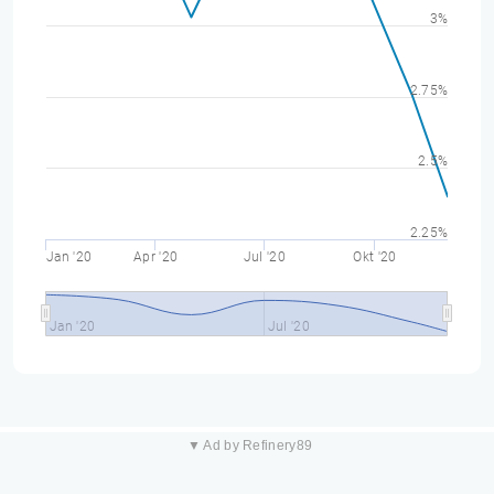
3%
2.75%
2.5%
2.25%
Jan '20
Apr '20
Jul '20
Okt '20
Jan '20
Jul '20
▼ Ad by Refinery89