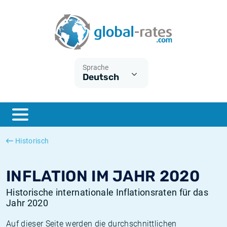
Euribor
Was ist die VPI-Inflation?
Historische Euribor-Sätze
Inflationsrechner
Term SOFR
Was ist die HVPI-Inflation?
Historische ESTER-Sätze
Sprache
Deutsch
Zentralbanken
Amerikanische inflation
Historische SARON-Sätze
ESTER
Deutsche inflation
Historische SOFR-Sätze
SONIA
Europäische inflation
Historische SONIA-Sätze
Historisch
SOFR
Schweizerische inflation
Historische Inflationsraten
INFLATION IM JAHR 2020
Historische internationale Inflationsraten für das
Jahr 2020
Auf dieser Seite werden die durchschnittlichen