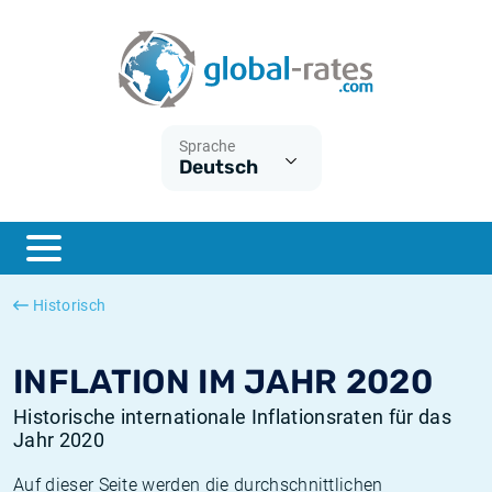
Euribor
Was ist die VPI-Inflation?
Historische Euribor-Sätze
Inflationsrechner
Term SOFR
Was ist die HVPI-Inflation?
Historische ESTER-Sätze
Sprache
Deutsch
Zentralbanken
Amerikanische inflation
Historische SARON-Sätze
ESTER
Deutsche inflation
Historische SOFR-Sätze
SONIA
Europäische inflation
Historische SONIA-Sätze
Historisch
SOFR
Schweizerische inflation
Historische Inflationsraten
INFLATION IM JAHR 2020
Historische internationale Inflationsraten für das
Jahr 2020
Auf dieser Seite werden die durchschnittlichen