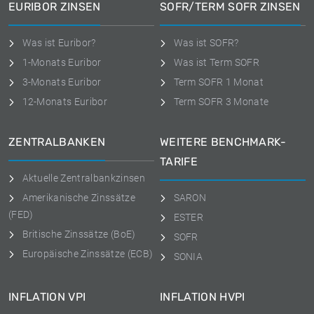
EURIBOR ZINSEN
SOFR/TERM SOFR ZINSEN
Was ist Euribor?
Was ist SOFR?
1-Monats Euribor
Was ist Term SOFR
3-Monats Euribor
Term SOFR 1 Monat
12-Monats Euribor
Term SOFR 3 Monate
ZENTRALBANKEN
WEITERE BENCHMARK-
TARIFE
Aktuelle Zentralbankzinsen
Amerikanische Zinssätze
SARON
(FED)
ESTER
Britische Zinssätze (BoE)
SOFR
Europäische Zinssätze (ECB)
SONIA
INFLATION VPI
INFLATION HVPI