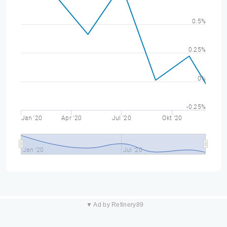
0.5%
0.25%
0%
-0.25%
Jan '20
Apr '20
Jul '20
Okt '20
Jan '20
Jul '20
▼ Ad by Refinery89