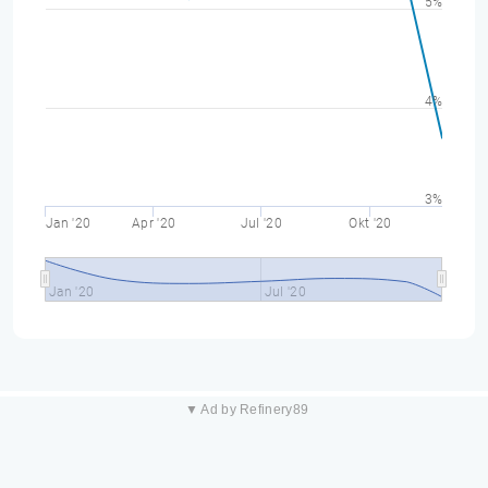
5%
4%
3%
Jan '20
Apr '20
Jul '20
Okt '20
Jan '20
Jul '20
▼ Ad by Refinery89