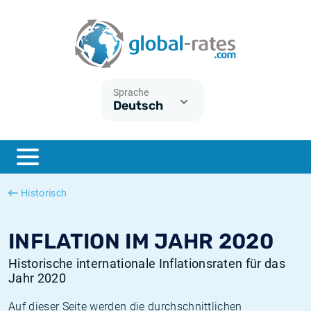
Euribor
Was ist die VPI-Inflation?
Historische Euribor-Sätze
Inflationsrechner
Term SOFR
Was ist die HVPI-Inflation?
Historische ESTER-Sätze
Sprache
Deutsch
Zentralbanken
Amerikanische inflation
Historische SARON-Sätze
ESTER
Deutsche inflation
Historische SOFR-Sätze
SONIA
Europäische inflation
Historische SONIA-Sätze
Historisch
SOFR
Schweizerische inflation
Historische Inflationsraten
INFLATION IM JAHR 2020
Historische internationale Inflationsraten für das
Jahr 2020
Auf dieser Seite werden die durchschnittlichen