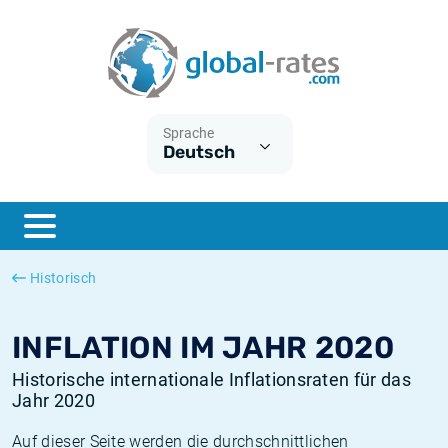
Euribor
Was ist die VPI-Inflation?
Historische Euribor-Sätze
Inflationsrechner
Term SOFR
Was ist die HVPI-Inflation?
Historische ESTER-Sätze
Sprache
Deutsch
Zentralbanken
Amerikanische inflation
Historische SARON-Sätze
ESTER
Deutsche inflation
Historische SOFR-Sätze
SONIA
Europäische inflation
Historische SONIA-Sätze
Historisch
SOFR
Schweizerische inflation
Historische Inflationsraten
INFLATION IM JAHR 2020
Historische internationale Inflationsraten für das
Jahr 2020
Auf dieser Seite werden die durchschnittlichen