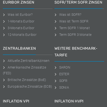
EURIBOR ZINSEN
SOFR/TERM SOFR ZINSEN
Was ist Euribor?
Was ist SOFR?
1-Monats Euribor
Was ist Term SOFR
3-Monats Euribor
Term SOFR 1 Monat
12-Monats Euribor
Term SOFR 3 Monate
ZENTRALBANKEN
WEITERE BENCHMARK-
TARIFE
Aktuelle Zentralbankzinsen
Amerikanische Zinssätze
SARON
(FED)
ESTER
Britische Zinssätze (BoE)
SOFR
Europäische Zinssätze (ECB)
SONIA
INFLATION VPI
INFLATION HVPI