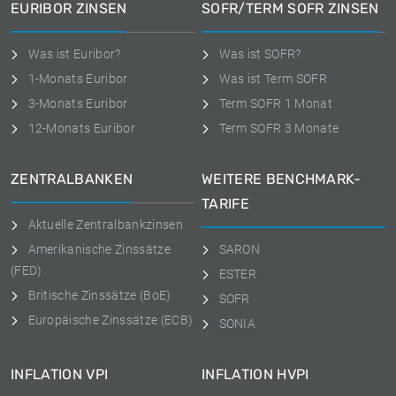
EURIBOR ZINSEN
SOFR/TERM SOFR ZINSEN
Was ist Euribor?
Was ist SOFR?
1-Monats Euribor
Was ist Term SOFR
3-Monats Euribor
Term SOFR 1 Monat
12-Monats Euribor
Term SOFR 3 Monate
ZENTRALBANKEN
WEITERE BENCHMARK-
TARIFE
Aktuelle Zentralbankzinsen
Amerikanische Zinssätze
SARON
(FED)
ESTER
Britische Zinssätze (BoE)
SOFR
Europäische Zinssätze (ECB)
SONIA
INFLATION VPI
INFLATION HVPI