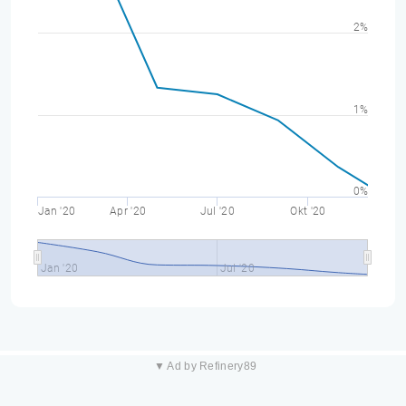
2%
1%
0%
Jan '20
Apr '20
Jul '20
Okt '20
Jan '20
Jul '20
▼ Ad by Refinery89