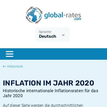
Euribor
Was ist die VPI-Inflation?
Historische Euribor-Sätze
Inflationsrechner
Term SOFR
Was ist die HVPI-Inflation?
Historische ESTER-Sätze
Sprache
Deutsch
Zentralbanken
Amerikanische inflation
Historische SARON-Sätze
ESTER
Deutsche inflation
Historische SOFR-Sätze
SONIA
Europäische inflation
Historische SONIA-Sätze
Historisch
SOFR
Schweizerische inflation
Historische Inflationsraten
INFLATION IM JAHR 2020
Historische internationale Inflationsraten für das
Jahr 2020
Auf dieser Seite werden die durchschnittlichen