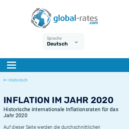
Euribor
Was ist die VPI-Inflation?
Historische Euribor-Sätze
Inflationsrechner
Term SOFR
Was ist die HVPI-Inflation?
Historische ESTER-Sätze
Sprache
Deutsch
Zentralbanken
Amerikanische inflation
Historische SARON-Sätze
ESTER
Deutsche inflation
Historische SOFR-Sätze
SONIA
Europäische inflation
Historische SONIA-Sätze
Historisch
SOFR
Schweizerische inflation
Historische Inflationsraten
INFLATION IM JAHR 2020
Historische internationale Inflationsraten für das
Jahr 2020
Auf dieser Seite werden die durchschnittlichen