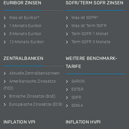
EURIBOR ZINSEN
SOFR/TERM SOFR ZINSEN
Was ist Euribor?
Was ist SOFR?
1-Monats Euribor
Was ist Term SOFR
3-Monats Euribor
Term SOFR 1 Monat
12-Monats Euribor
Term SOFR 3 Monate
ZENTRALBANKEN
WEITERE BENCHMARK-
TARIFE
Aktuelle Zentralbankzinsen
Amerikanische Zinssätze
SARON
(FED)
ESTER
Britische Zinssätze (BoE)
SOFR
Europäische Zinssätze (ECB)
SONIA
INFLATION VPI
INFLATION HVPI