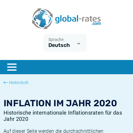
Euribor
Was ist die VPI-Inflation?
Historische Euribor-Sätze
Inflationsrechner
Term SOFR
Was ist die HVPI-Inflation?
Historische ESTER-Sätze
Sprache
Deutsch
Zentralbanken
Amerikanische inflation
Historische SARON-Sätze
ESTER
Deutsche inflation
Historische SOFR-Sätze
SONIA
Europäische inflation
Historische SONIA-Sätze
Historisch
SOFR
Schweizerische inflation
Historische Inflationsraten
INFLATION IM JAHR 2020
Historische internationale Inflationsraten für das
Jahr 2020
Auf dieser Seite werden die durchschnittlichen