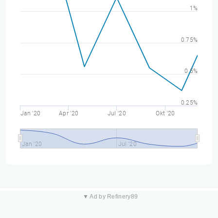
1%
0.75%
0.5%
0.25%
Jan '20
Apr '20
Jul '20
Okt '20
Jan '20
Jul '20
▼ Ad by Refinery89