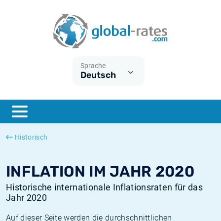
Euribor
Was ist die VPI-Inflation?
Historische Euribor-Sätze
Inflationsrechner
Term SOFR
Was ist die HVPI-Inflation?
Historische ESTER-Sätze
Sprache
Deutsch
Zentralbanken
Amerikanische inflation
Historische SARON-Sätze
ESTER
Deutsche inflation
Historische SOFR-Sätze
SONIA
Europäische inflation
Historische SONIA-Sätze
Historisch
SOFR
Schweizerische inflation
Historische Inflationsraten
INFLATION IM JAHR 2020
Historische internationale Inflationsraten für das
Jahr 2020
Auf dieser Seite werden die durchschnittlichen