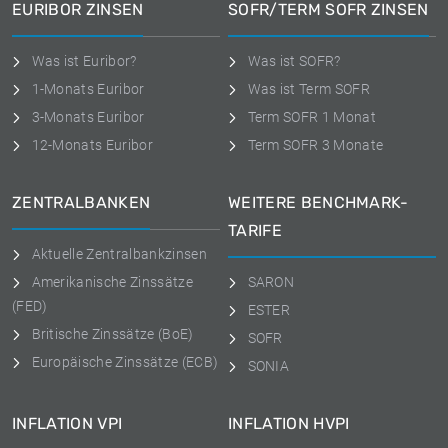
EURIBOR ZINSEN
SOFR/TERM SOFR ZINSEN
Was ist Euribor?
Was ist SOFR?
1-Monats Euribor
Was ist Term SOFR
3-Monats Euribor
Term SOFR 1 Monat
12-Monats Euribor
Term SOFR 3 Monate
ZENTRALBANKEN
WEITERE BENCHMARK-
TARIFE
Aktuelle Zentralbankzinsen
Amerikanische Zinssätze
SARON
(FED)
ESTER
Britische Zinssätze (BoE)
SOFR
Europäische Zinssätze (ECB)
SONIA
INFLATION VPI
INFLATION HVPI