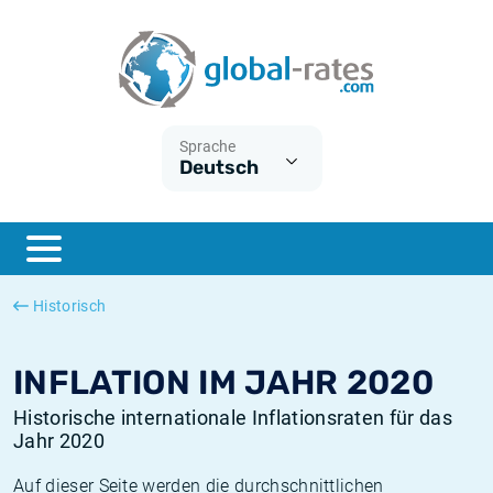
Euribor
Was ist die VPI-Inflation?
Historische Euribor-Sätze
Inflationsrechner
Term SOFR
Was ist die HVPI-Inflation?
Historische ESTER-Sätze
Sprache
Deutsch
Zentralbanken
Amerikanische inflation
Historische SARON-Sätze
ESTER
Deutsche inflation
Historische SOFR-Sätze
SONIA
Europäische inflation
Historische SONIA-Sätze
Historisch
SOFR
Schweizerische inflation
Historische Inflationsraten
INFLATION IM JAHR 2020
Historische internationale Inflationsraten für das
Jahr 2020
Auf dieser Seite werden die durchschnittlichen