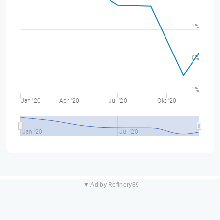
1%
0%
-1%
Jan '20
Apr '20
Jul '20
Okt '20
Jan '20
Jul '20
▼ Ad by Refinery89